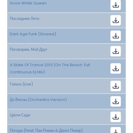
Snow White Queen
Последнее Лето
Dark Age Funk (Slowed)
Поговорим, Мой Друг
A State Of Trance 2013 (On The Beach: Full
Continuous Dj Mix)
Taiwa (Live)
До Весны (Orchestra Version)
Цвіли Сади
Погода (Feat. Пан Роман & Даніл Повар)