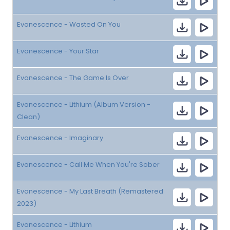
Evanescence - Wasted On You
Evanescence - Your Star
Evanescence - The Game Is Over
Evanescence - Lithium (Album Version -
Clean)
Evanescence - Imaginary
Evanescence - Call Me When You're Sober
Evanescence - My Last Breath (Remastered
2023)
Evanescence - Lithium