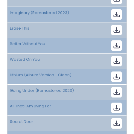
Imaginary (Remastered 2023)
Erase This
Better Without You
Wasted On You
Lithium (Album Version - Clean)
Going Under (Remastered 2023)
All That I Am Living For
Secret Door