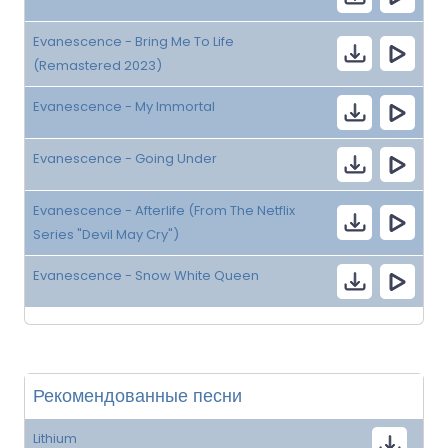
Evanescence - Bring Me To Life
(Remastered 2023)
Evanescence - My Immortal
Evanescence - Going Under
Evanescence - Afterlife (From The Netflix
Series "Devil May Cry")
Evanescence - Snow White Queen
Рекомендованные песни
Lithium